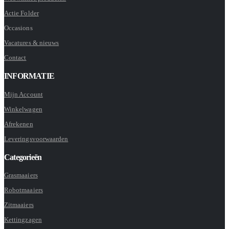
Actie Folder
Occasions
Vacatures & nieuws
Contact
INFORMATIE
Mijn Account
Winkelwagen
Afrekenen
Leveringsvoorwaarden
Categorieën
Grasmaaiers
Robotmaaiers
Zitmaaiers
Kettingzagen