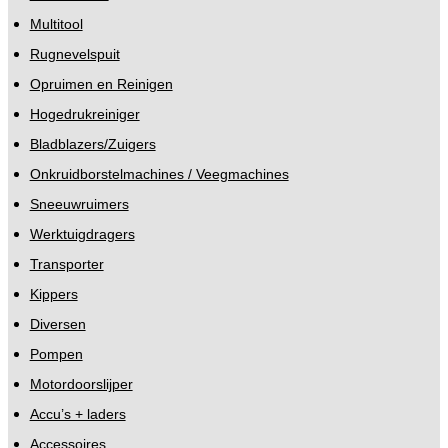
Multitool
Rugnevelspuit
Opruimen en Reinigen
Hogedrukreiniger
Bladblazers/Zuigers
Onkruidborstelmachines / Veegmachines
Sneeuwruimers
Werktuigdragers
Transporter
Kippers
Diversen
Pompen
Motordoorslijper
Accu’s + laders
Accessoires