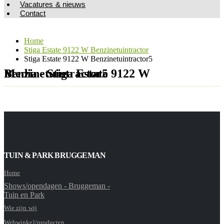
Vacatures & nieuws
Contact
Home
Stiga Estate 9122 W Benzinetuintractor
Stiga Estate 9122 W Benzinetuintractor5
Media - Stiga Estate 9122 W Benzinetuintractor5
TUIN & PARK BRUGGEMAN
Home
Shows/opendagen - Bruggeman -
Tuin en Park
Wie zijn wij
Webwinkel/producten