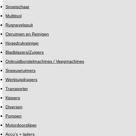
Snoeischaar
Multitool
Rugnevelspuit
Opruimen en Reinigen
Hogedrukreiniger
Bladblazers/Zuigers
Onkruidborstelmachines / Veegmachines
Sneeuwruimers
Werktuigdragers
Transporter
Kippers
Diversen
Pompen
Motordoorslijper
Accu’s + laders