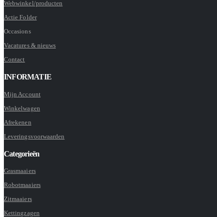
Webwinkel/producten
Actie Folder
Occasions
Vacatures & nieuws
Contact
INFORMATIE
Mijn Account
Winkelwagen
Afrekenen
Leveringsvoorwaarden
Categorieën
Grasmaaiers
Robotmaaiers
Zitmaaiers
Kettingzagen