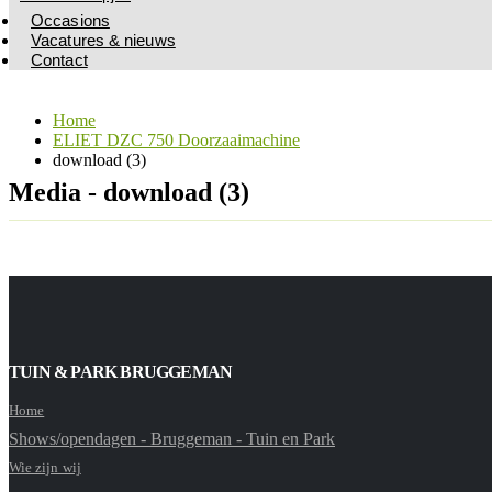
Occasions
Vacatures & nieuws
Contact
Home
ELIET DZC 750 Doorzaaimachine
download (3)
Media - download (3)
TUIN & PARK BRUGGEMAN
Home
Shows/opendagen - Bruggeman - Tuin en Park
Wie zijn wij