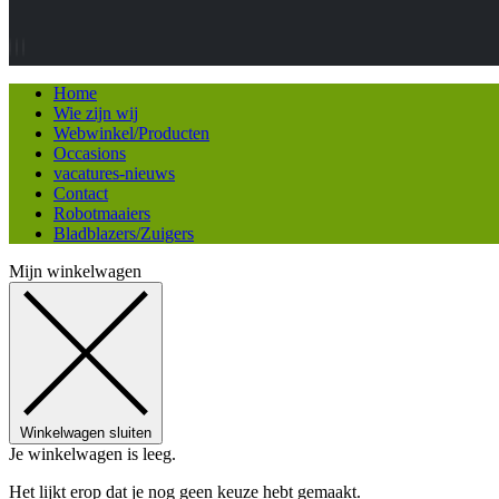
Home
Wie zijn wij
Webwinkel/Producten
Occasions
vacatures-nieuws
Contact
Robotmaaiers
Bladblazers/Zuigers
Mijn winkelwagen
Winkelwagen sluiten
Je winkelwagen is leeg.
Het lijkt erop dat je nog geen keuze hebt gemaakt.