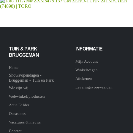
TUIN & PARK
INFORMATIE
BRUGGEMAN
Mijn Account
Home
Winkelwagen
Shows/opendagen -
Afrekenen
Bruggeman - Tuin en Park
Leveringsvoorwaarden
Wie zijn wij
Webwinkel/producten
Actie Folder
Occasions
Vacatures & nieuws
Contact