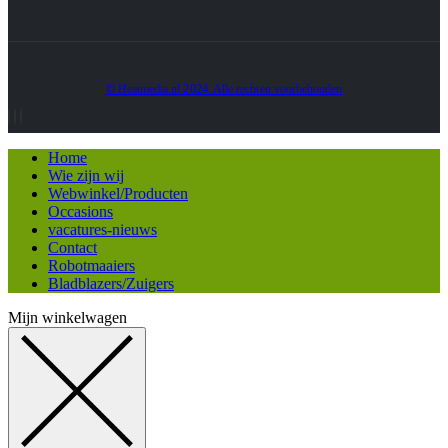
© Heatmedia.nl 2024. Alle rechten voorbehouden
Home
Wie zijn wij
Webwinkel/Producten
Occasions
vacatures-nieuws
Contact
Robotmaaiers
Bladblazers/Zuigers
Mijn winkelwagen