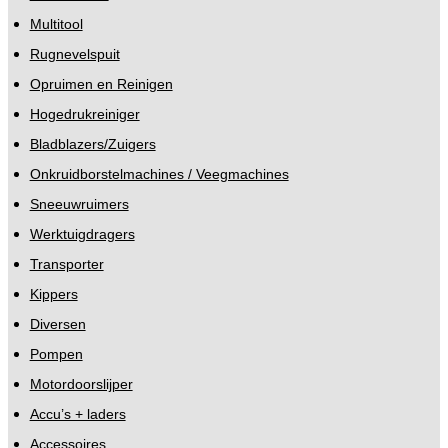
Multitool
Rugnevelspuit
Opruimen en Reinigen
Hogedrukreiniger
Bladblazers/Zuigers
Onkruidborstelmachines / Veegmachines
Sneeuwruimers
Werktuigdragers
Transporter
Kippers
Diversen
Pompen
Motordoorslijper
Accu’s + laders
Accessoires