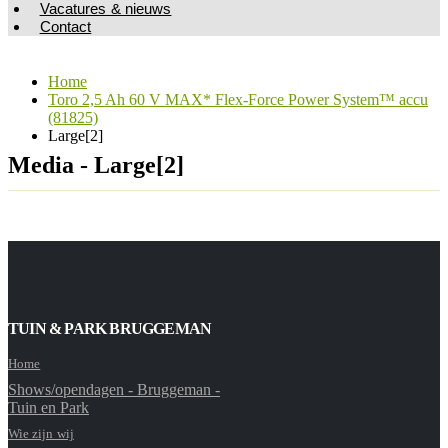
Vacatures & nieuws
Contact
Home
Toro 2,5 Ah 60 V MAX* Flex-Force Power System™ accu
(81825)
Large[2]
Media - Large[2]
TUIN & PARK BRUGGEMAN
Home
Shows/opendagen - Bruggeman -
Tuin en Park
Wie zijn wij