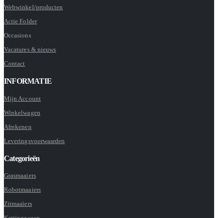
Webwinkel/producten
Actie Folder
Occasions
Vacatures & nieuws
Contact
INFORMATIE
Mijn Account
Winkelwagen
Afrekenen
Leveringsvoorwaarden
Categorieën
Grasmaaiers
Robotmaaiers
Zitmaaiers
Kettingzagen