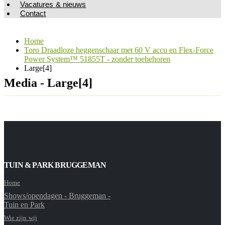
Vacatures & nieuws
Contact
Home
Toro Draadloze heggenschaar met 60 V accu en Flex-Force
Power System™ 51855T - zonder toebehoren
Large[4]
Media - Large[4]
TUIN & PARK BRUGGEMAN
Home
Shows/opendagen - Bruggeman -
Tuin en Park
Wie zijn wij