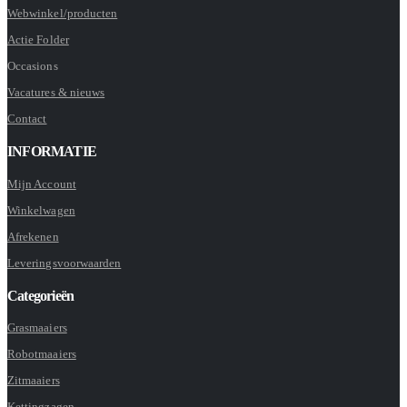
Webwinkel/producten
Actie Folder
Occasions
Vacatures & nieuws
Contact
INFORMATIE
Mijn Account
Winkelwagen
Afrekenen
Leveringsvoorwaarden
Categorieën
Grasmaaiers
Robotmaaiers
Zitmaaiers
Kettingzagen