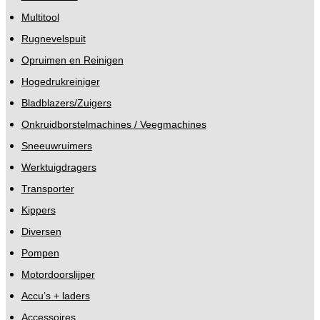
Multitool
Rugnevelspuit
Opruimen en Reinigen
Hogedrukreiniger
Bladblazers/Zuigers
Onkruidborstelmachines / Veegmachines
Sneeuwruimers
Werktuigdragers
Transporter
Kippers
Diversen
Pompen
Motordoorslijper
Accu’s + laders
Accessoires