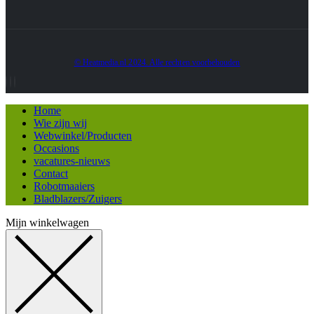
© Heatmedia.nl 2024. Alle rechten voorbehouden
Home
Wie zijn wij
Webwinkel/Producten
Occasions
vacatures-nieuws
Contact
Robotmaaiers
Bladblazers/Zuigers
Mijn winkelwagen