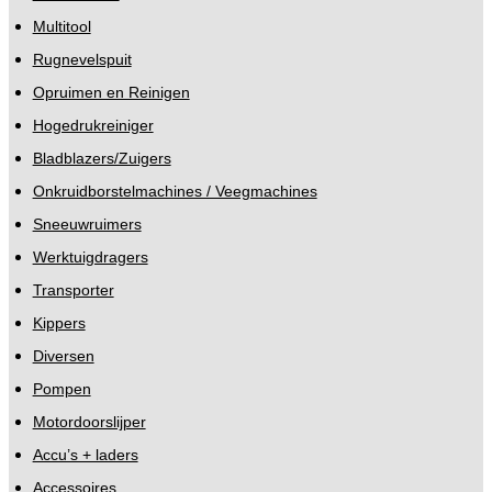
Multitool
Rugnevelspuit
Opruimen en Reinigen
Hogedrukreiniger
Bladblazers/Zuigers
Onkruidborstelmachines / Veegmachines
Sneeuwruimers
Werktuigdragers
Transporter
Kippers
Diversen
Pompen
Motordoorslijper
Accu’s + laders
Accessoires