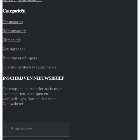
Categorieën
Grasmaaiers
Robotmaaiers
Zitmaaiers
Kettingzagen
Bladblazers/Zuigers
Onkruidborstels/Veegmachines
INSCHRIJVEN NIEUWSBRIEF
Ontvang de laatste informatie over
evenementen, verkopen en
aanbiedingen. Aanmelden voor
Nieuwsbrief: