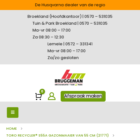
De Husqvarna dealer van de regio
Broekland (Hoofdkantoor) | 0570 – 531035
Tuin & Park Broekland | 0570 – 531035
Ma-vr 08:00 – 17:00
Za 08:30 – 12:30
Lemele | 0572 – 331341
Ma-vr 08:00 – 17:00
Za/zo gesloten
0
Winkelwagen
Afspraak maken
HOME
TORO RECYCLER® S55A GAZONMAAIER VAN 55 CM (21771)