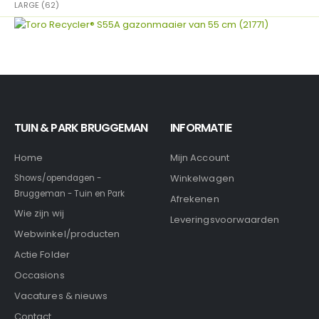
LARGE (62)
TUIN & PARK BRUGGEMAN
INFORMATIE
Home
Mijn Account
Winkelwagen
Shows/opendagen -
Bruggeman - Tuin en Park
Afrekenen
Wie zijn wij
Leveringsvoorwaarden
Webwinkel/producten
Actie Folder
Occasions
Vacatures & nieuws
Contact