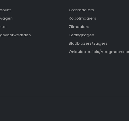
ccount
Grasmaaiers
lwagen
Robotmaaiers
nen
Zitmaaiers
ngsvoorwaarden
Kettingzagen
Bladblazers/Zuigers
Onkruidborstels/Veegmachine