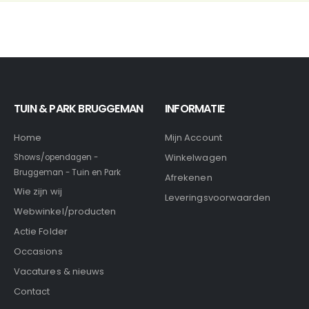
TUIN & PARK BRUGGEMAN
INFORMATIE
Home
Mijn Account
Winkelwagen
Shows/opendagen -
Bruggeman - Tuin en Park
Afrekenen
Wie zijn wij
Leveringsvoorwaarden
Webwinkel/producten
Actie Folder
Occasions
Vacatures & nieuws
Contact