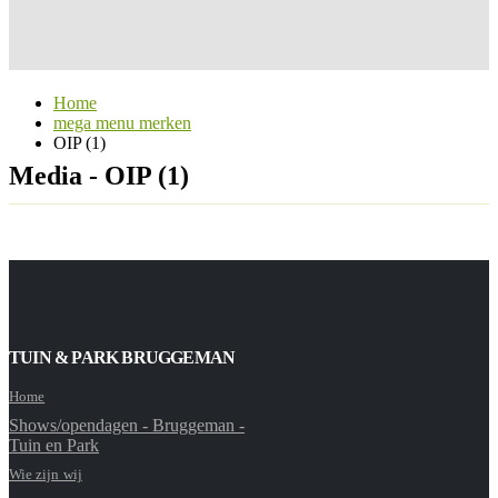
Home
mega menu merken
OIP (1)
Media - OIP (1)
TUIN & PARK BRUGGEMAN
Home
Shows/opendagen - Bruggeman -
Tuin en Park
Wie zijn wij