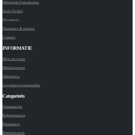
Webwinkel/producten
Actie Folder
Occasions
Vacatures & nieuws
Contact
INFORMATIE
Mijn Account
Winkelwagen
Afrekenen
Leveringsvoorwaarden
Categorieën
Grasmaaiers
Robotmaaiers
Zitmaaiers
Kettingzagen