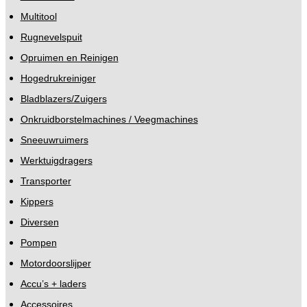
Multitool
Rugnevelspuit
Opruimen en Reinigen
Hogedrukreiniger
Bladblazers/Zuigers
Onkruidborstelmachines / Veegmachines
Sneeuwruimers
Werktuigdragers
Transporter
Kippers
Diversen
Pompen
Motordoorslijper
Accu’s + laders
Accessoires