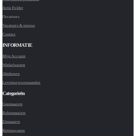
Actie Folder
Occasions
Vacatures & nieuws
Contact
INFORMATIE
Mijn Account
Winkelwagen
Afrekenen
Leveringsvoorwaarden
Categorieën
Grasmaaiers
Robotmaaiers
Zitmaaiers
Kettingzagen