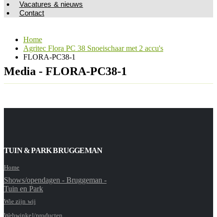
Vacatures & nieuws
Contact
Home
Agritec Flora PC 38 Snoeischaar met 2 accu's
FLORA-PC38-1
Media - FLORA-PC38-1
TUIN & PARK BRUGGEMAN
Home
Shows/opendagen - Bruggeman -
Tuin en Park
Wie zijn wij
Webwinkel/producten