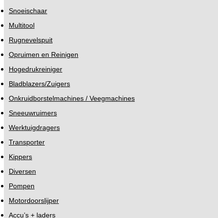
Snoeischaar
Multitool
Rugnevelspuit
Opruimen en Reinigen
Hogedrukreiniger
Bladblazers/Zuigers
Onkruidborstelmachines / Veegmachines
Sneeuwruimers
Werktuigdragers
Transporter
Kippers
Diversen
Pompen
Motordoorslijper
Accu’s + laders