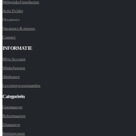
Webwinkel/producten
Actie Folder
Occasions
Vacatures & nieuws
Contact
INFORMATIE
Mijn Account
Winkelwagen
Afrekenen
Leveringsvoorwaarden
Categorieën
Grasmaaiers
Robotmaaiers
Zitmaaiers
Kettingzagen