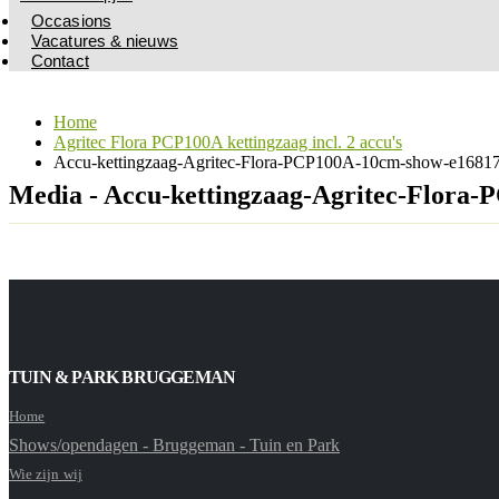
Occasions
Vacatures & nieuws
Contact
Home
Agritec Flora PCP100A kettingzaag incl. 2 accu's
Accu-kettingzaag-Agritec-Flora-PCP100A-10cm-show-e1681
Media - Accu-kettingzaag-Agritec-Flora
TUIN & PARK BRUGGEMAN
Home
Shows/opendagen - Bruggeman - Tuin en Park
Wie zijn wij