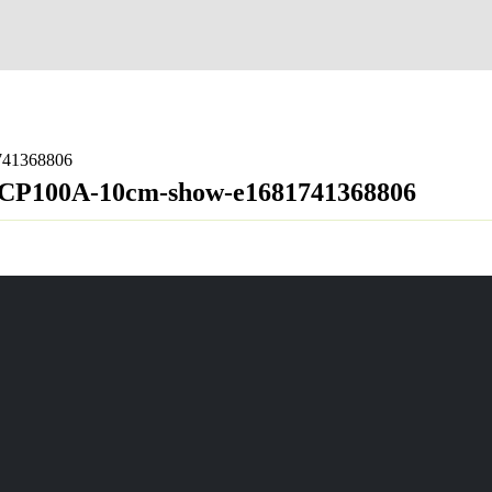
741368806
-PCP100A-10cm-show-e1681741368806