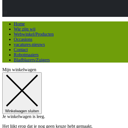
Home
Wie zijn wij
Webwinkel/Producten
Occasions
vacatures-nieuws
Contact
Robotmaaiers
Bladblazers/Zuigers
Mijn winkelwagen
Winkelwagen sluiten
Je winkelwagen is leeg.
Het lijkt erop dat je nog geen keuze hebt gemaakt.