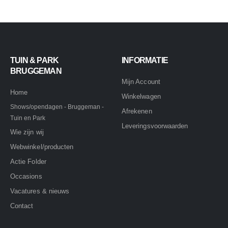
TUIN & PARK
INFORMATIE
BRUGGEMAN
Mijn Account
Home
Winkelwagen
Shows/opendagen - Bruggeman -
Afrekenen
Tuin en Park
Leveringsvoorwaarden
Wie zijn wij
Webwinkel/producten
Actie Folder
Occasions
Vacatures & nieuws
Contact