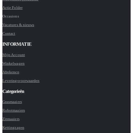
Actie Folder
Occasions
Vacatures & nieuws
Contact
INFORMATIE
Mijn Account
Winkelwagen
Afrekenen
Leveringsvoorwaarden
Categorieën
Grasmaaiers
Robotmaaiers
Zitmaaiers
Kettingzagen