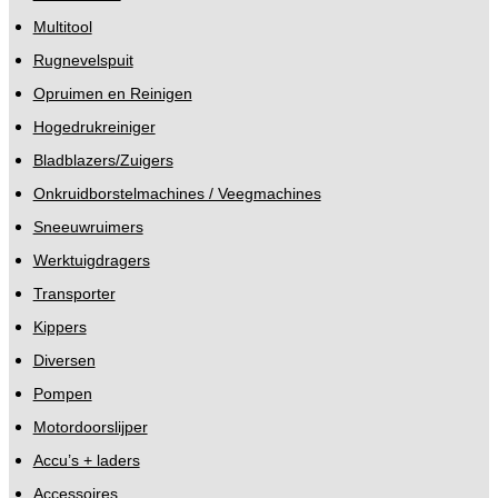
Multitool
Rugnevelspuit
Opruimen en Reinigen
Hogedrukreiniger
Bladblazers/Zuigers
Onkruidborstelmachines / Veegmachines
Sneeuwruimers
Werktuigdragers
Transporter
Kippers
Diversen
Pompen
Motordoorslijper
Accu’s + laders
Accessoires