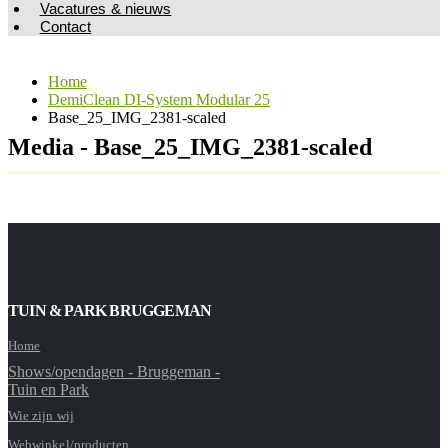
Vacatures & nieuws
Contact
Home
DemiClean DI-System Modular 25
Base_25_IMG_2381-scaled
Media - Base_25_IMG_2381-scaled
TUIN & PARK BRUGGEMAN
Home
Shows/opendagen - Bruggeman -
Tuin en Park
Wie zijn wij
Webwinkel/producten