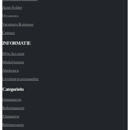
Actie Folder
Occasions
Vacatures & nieuws
Contact
INFORMATIE
Mijn Account
Winkelwagen
Afrekenen
Leveringsvoorwaarden
Categorieën
Grasmaaiers
Robotmaaiers
Zitmaaiers
Kettingzagen