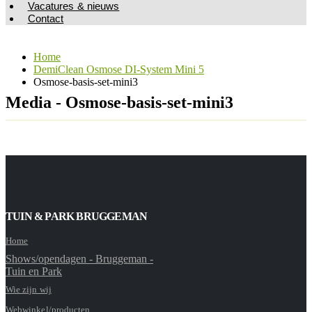
Vacatures & nieuws
Contact
Home
DemiClean Osmose DI-System Mini 5
Osmose-basis-set-mini3
Media - Osmose-basis-set-mini3
TUIN & PARK BRUGGEMAN
Home
Shows/opendagen - Bruggeman -
Tuin en Park
Wie zijn wij
Webwinkel/producten