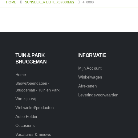
HOME
SUNSEEKER ELITE X3 (800M2)
4_0000
TUIN & PARK
INFORMATIE
BRUGGEMAN
Mijn Account
Home
Winkelwagen
Shows/opendagen -
Afrekenen
Bruggeman - Tuin en Park
Leveringsvoorwaarden
Wie zijn wij
Webwinkel/producten
Actie Folder
Occasions
Vacatures & nieuws