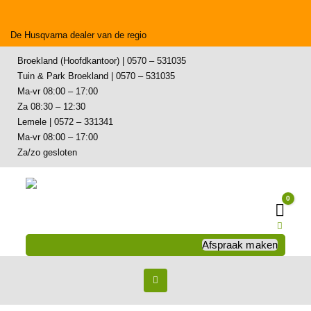
De Husqvarna dealer van de regio
Broekland (Hoofdkantoor) | 0570 – 531035
Tuin & Park Broekland | 0570 – 531035
Ma-vr 08:00 – 17:00
Za 08:30 – 12:30
Lemele | 0572 – 331341
Ma-vr 08:00 – 17:00
Za/zo gesloten
0
Wink
Afspraak maken