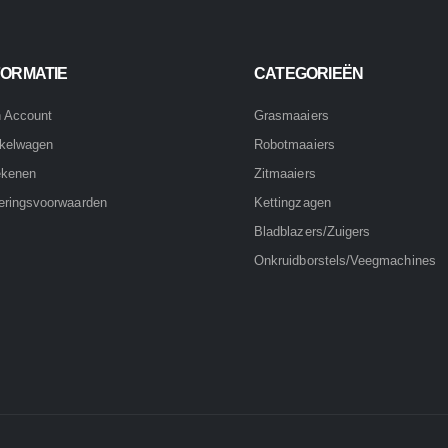
FORMATIE
CATEGORIEËN
n Account
Grasmaaiers
kelwagen
Robotmaaiers
ekenen
Zitmaaiers
eringsvoorwaarden
Kettingzagen
Bladblazers/Zuigers
Onkruidborstels/Veegmachines