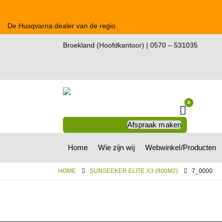
De Husqvarna dealer van de regio
Broekland (Hoofdkantoor) | 0570 – 531035
0
Winkelwa
Afspraak maken
Home
Wie zijn wij
Webwinkel/Producten
HOME
SUNSEEKER ELITE X3 (800M2)
7_0000