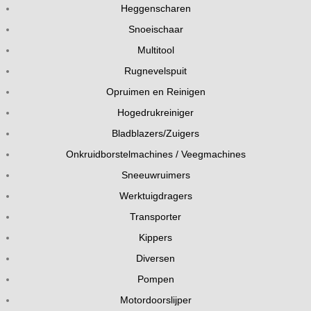
Heggenscharen
Snoeischaar
Multitool
Rugnevelspuit
Opruimen en Reinigen
Hogedrukreiniger
Bladblazers/Zuigers
Onkruidborstelmachines / Veegmachines
Sneeuwruimers
Werktuigdragers
Transporter
Kippers
Diversen
Pompen
Motordoorslijper