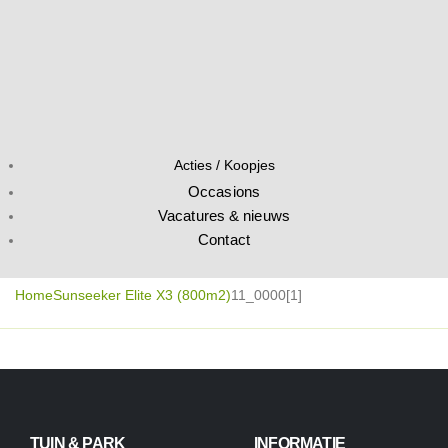
Acties / Koopjes
Occasions
Vacatures & nieuws
Contact
Home
Sunseeker Elite X3 (800m2)
11_0000[1]
TUIN & PARK
INFORMATIE