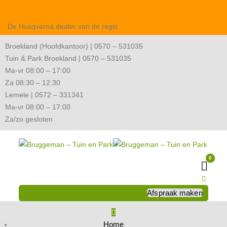
De Husqvarna dealer van de regio
Broekland (Hoofdkantoor) | 0570 – 531035
Tuin & Park Broekland | 0570 – 531035
Ma-vr 08:00 – 17:00
Za 08:30 – 12:30
Lemele | 0572 – 331341
Ma-vr 08:00 – 17:00
Za/zo gesloten
0
Wink
Afspraak maken
Home