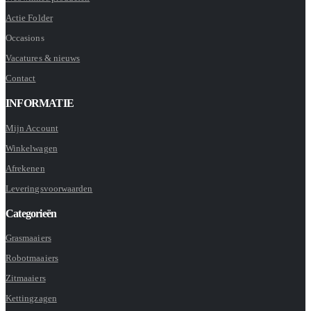
Actie Folder
Occasions
Vacatures & nieuws
Contact
INFORMATIE
Mijn Account
Winkelwagen
Afrekenen
Leveringsvoorwaarden
Categorieën
Grasmaaiers
Robotmaaiers
Zitmaaiers
Kettingzagen