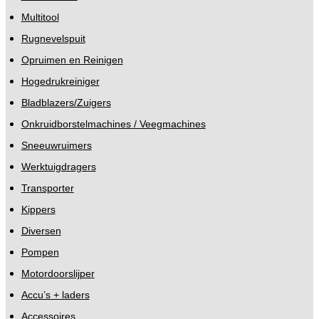
Multitool
Rugnevelspuit
Opruimen en Reinigen
Hogedrukreiniger
Bladblazers/Zuigers
Onkruidborstelmachines / Veegmachines
Sneeuwruimers
Werktuigdragers
Transporter
Kippers
Diversen
Pompen
Motordoorslijper
Accu’s + laders
Accessoires