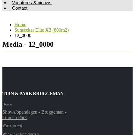
Vacatures & nieuws
Contact
Home
Sunseeker Elite X3 (800m2)
12_0000
Media - 12_0000
TUIN & PARK BRUGGEMAN
Home
Shows/opendagen - Bruggeman -
Tuin en Park
Wie zijn wij
Webwinkel/producten