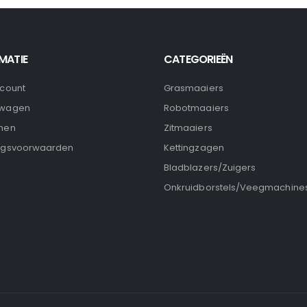
MATIE
CATEGORIEËN
ccount
Grasmaaiers
lwagen
Robotmaaiers
nen
Zitmaaiers
ngsvoorwaarden
Kettingzagen
Bladblazers/Zuigers
Onkruidborstels/Veegmachine