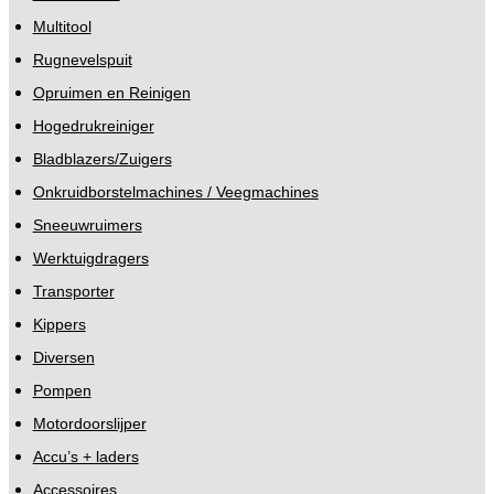
Multitool
Rugnevelspuit
Opruimen en Reinigen
Hogedrukreiniger
Bladblazers/Zuigers
Onkruidborstelmachines / Veegmachines
Sneeuwruimers
Werktuigdragers
Transporter
Kippers
Diversen
Pompen
Motordoorslijper
Accu’s + laders
Accessoires