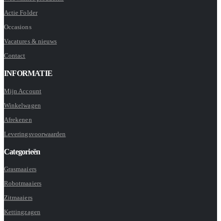
Actie Folder
Occasions
Vacatures & nieuws
Contact
INFORMATIE
Mijn Account
Winkelwagen
Afrekenen
Leveringsvoorwaarden
Categorieën
Grasmaaiers
Robotmaaiers
Zitmaaiers
Kettingzagen