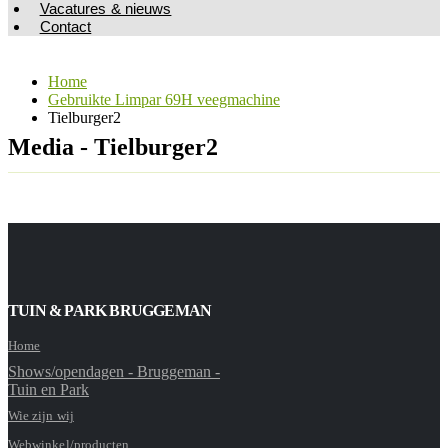
Vacatures & nieuws
Contact
Home
Gebruikte Limpar 69H veegmachine
Tielburger2
Media - Tielburger2
TUIN & PARK BRUGGEMAN
Home
Shows/opendagen - Bruggeman -
Tuin en Park
Wie zijn wij
Webwinkel/producten