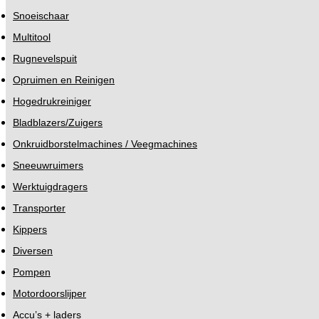
Snoeischaar
Multitool
Rugnevelspuit
Opruimen en Reinigen
Hogedrukreiniger
Bladblazers/Zuigers
Onkruidborstelmachines / Veegmachines
Sneeuwruimers
Werktuigdragers
Transporter
Kippers
Diversen
Pompen
Motordoorslijper
Accu’s + laders