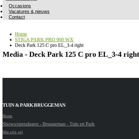
Occasions
Vacatures & nieuws
Contact
Home
STIGA PARK PRO 900 WX
Deck Park 125 C pro EL_3-4 right
Media - Deck Park 125 C pro EL_3-4 righ
TUIN & PARK BRUGGEMAN
Home
Shows/opendagen - Bruggeman - Tuin en Park
Wie zijn wij