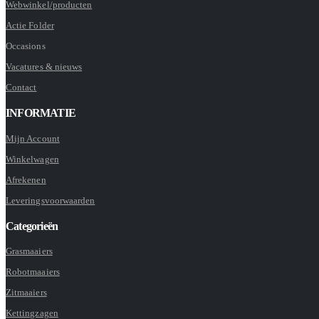
Webwinkel/producten
Actie Folder
Occasions
Vacatures & nieuws
Contact
INFORMATIE
Mijn Account
Winkelwagen
Afrekenen
Leveringsvoorwaarden
Categorieën
Grasmaaiers
Robotmaaiers
Zitmaaiers
Kettingzagen