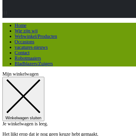
Home
Wie zijn wij
Webwinkel/Producten
Occasions
vacatures-nieuws
Contact
Robotmaaiers
Bladblazers/Zuigers
Mijn winkelwagen
Winkelwagen sluiten
Je winkelwagen is leeg.
Het lijkt erop dat je nog geen keuze hebt gemaakt.