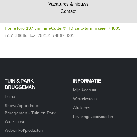
Vacatures & nieuws
Contact
Home
Toro 137 cm TimeCutter® HD zero-turn maaier 74889
in17_3668s_tcz_75212_74867_001
TUIN & PARK
INFORMATIE
BRUGGEMAN
Mijn Account
Home
Winkelwagen
Shows/opendagen -
Afrekenen
Bruggeman - Tuin en Park
Leveringsvoorwaarden
Wie zijn wij
Webwinkel/producten