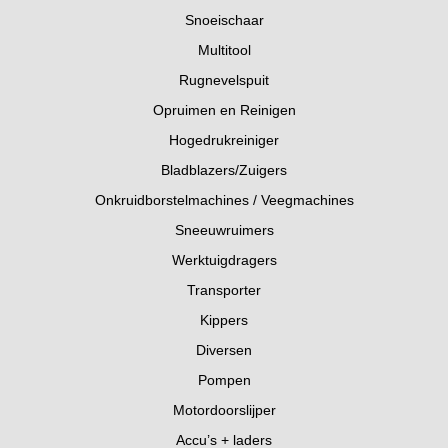
Snoeischaar
Multitool
Rugnevelspuit
Opruimen en Reinigen
Hogedrukreiniger
Bladblazers/Zuigers
Onkruidborstelmachines / Veegmachines
Sneeuwruimers
Werktuigdragers
Transporter
Kippers
Diversen
Pompen
Motordoorslijper
Accu’s + laders