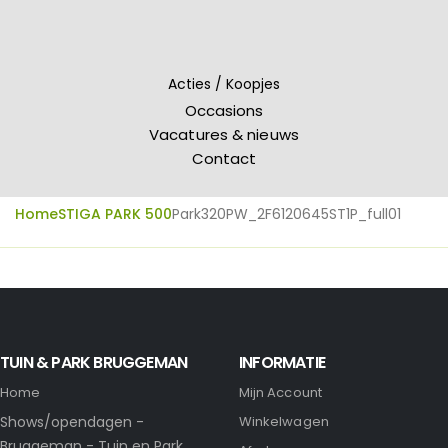
Acties / Koopjes
Occasions
Vacatures & nieuws
Contact
Home
STIGA PARK 500
Park320PW_2F6120645ST1P_full01
TUIN & PARK BRUGGEMAN
INFORMATIE
Home
Mijn Account
Shows/opendagen -
Winkelwagen
Bruggeman - Tuin en Park