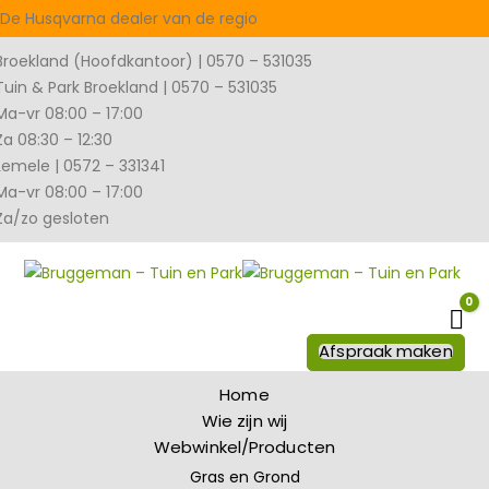
De Husqvarna dealer van de regio
Broekland (Hoofdkantoor) | 0570 – 531035
Tuin & Park Broekland | 0570 – 531035
Ma-vr 08:00 – 17:00
Za 08:30 – 12:30
Lemele | 0572 – 331341
Ma-vr 08:00 – 17:00
Za/zo gesloten
0
Wi
Afspraak maken
Home
Wie zijn wij
Webwinkel/Producten
Gras en Grond