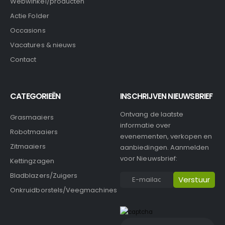
Webwinkel/producten
Actie Folder
Occasions
Vacatures & nieuws
Contact
CATEGORIEËN
INSCHRIJVEN NIEUWSBRIEF
Ontvang de laatste
Grasmaaiers
informatie over
Robotmaaiers
evenementen, verkopen en
Zitmaaiers
aanbiedingen. Aanmelden
voor Nieuwsbrief:
Kettingzagen
Bladblazers/Zuigers
Onkruidborstels/Veegmachines