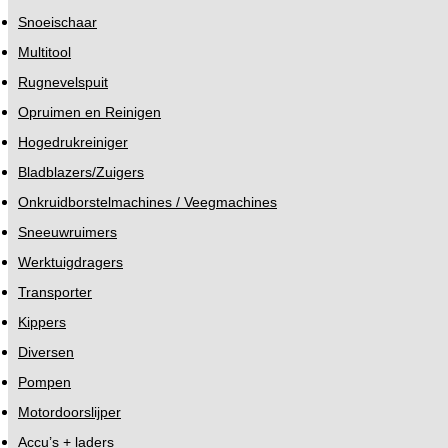
Snoeischaar
Multitool
Rugnevelspuit
Opruimen en Reinigen
Hogedrukreiniger
Bladblazers/Zuigers
Onkruidborstelmachines / Veegmachines
Sneeuwruimers
Werktuigdragers
Transporter
Kippers
Diversen
Pompen
Motordoorslijper
Accu’s + laders