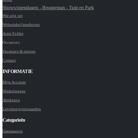
Shows/opendagen - Bruggeman - Tuin en Park
Wie zijn wij
Webwinkel/producten
Actie Folder
Occasions
Vacatures & nieuws
Contact
INFORMATIE
Mijn Account
Winkelwagen
Afrekenen
Leveringsvoorwaarden
Categorieën
Grasmaaiers