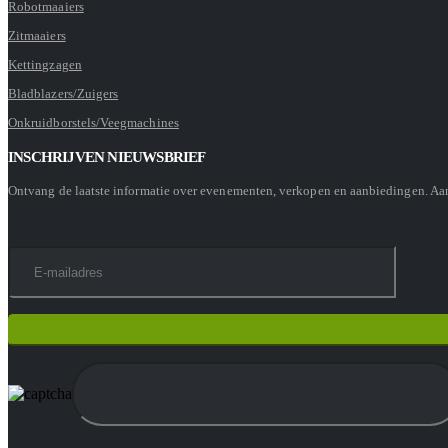
Robotmaaiers
Zitmaaiers
Kettingzagen
Bladblazers/Zuigers
Onkruidborstels/Veegmachines
INSCHRIJVEN NIEUWSBRIEF
Ontvang de laatste informatie over evenementen, verkopen en aanbiedingen. A