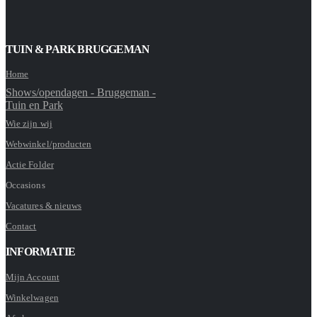
TUIN & PARK BRUGGEMAN
Home
Shows/opendagen - Bruggeman -
Tuin en Park
Wie zijn wij
Webwinkel/producten
Actie Folder
Occasions
Vacatures & nieuws
Contact
INFORMATIE
Mijn Account
Winkelwagen