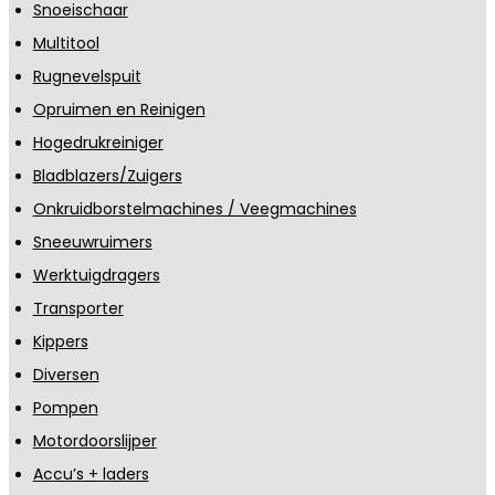
Snoeischaar
Multitool
Rugnevelspuit
Opruimen en Reinigen
Hogedrukreiniger
Bladblazers/Zuigers
Onkruidborstelmachines / Veegmachines
Sneeuwruimers
Werktuigdragers
Transporter
Kippers
Diversen
Pompen
Motordoorslijper
Accu’s + laders