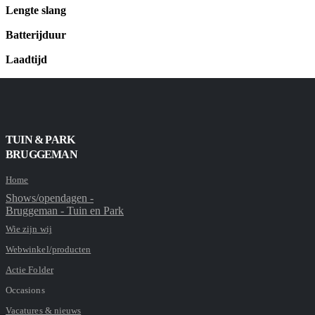
Lengte slang
Batterijduur
Laadtijd
TUIN & PARK
BRUGGEMAN
Home
Shows/opendagen -
Bruggeman - Tuin en Park
Wie zijn wij
Webwinkel/producten
Actie Folder
Occasions
Vacatures & nieuws