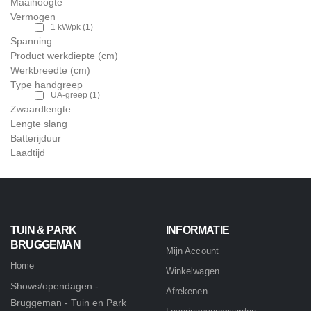
Maaihoogte
Vermogen
1 kW/pk
(1)
Spanning
Product werkdiepte (cm)
Werkbreedte (cm)
Type handgreep
UA-greep
(1)
Zwaardlengte
Lengte slang
Batterijduur
Laadtijd
TUIN & PARK
INFORMATIE
BRUGGEMAN
Mijn Account
Home
Winkelwagen
Shows/opendagen -
Afrekenen
Bruggeman - Tuin en Park