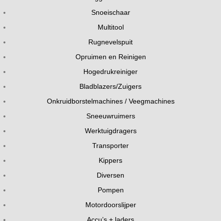
Snoeischaar
Multitool
Rugnevelspuit
Opruimen en Reinigen
Hogedrukreiniger
Bladblazers/Zuigers
Onkruidborstelmachines / Veegmachines
Sneeuwruimers
Werktuigdragers
Transporter
Kippers
Diversen
Pompen
Motordoorslijper
Accu’s + laders