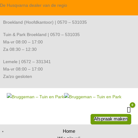
De Husqvarna dealer van de regio
Broekland (Hoofdkantoor) | 0570 – 531035
Tuin & Park Broekland | 0570 – 531035
Ma-vr 08:00 – 17:00
Za 08:30 – 12:30
Lemele | 0572 – 331341
Ma-vr 08:00 – 17:00
Za/zo gesloten
0
Wi
Afspraak maken
Home