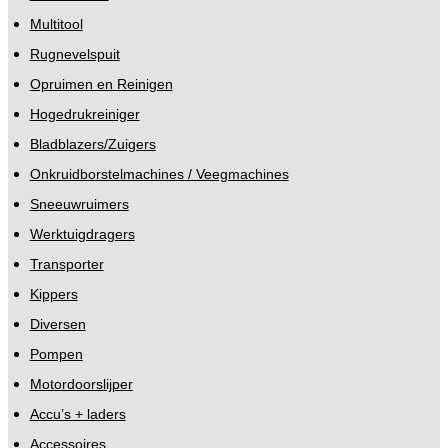
Multitool
Rugnevelspuit
Opruimen en Reinigen
Hogedrukreiniger
Bladblazers/Zuigers
Onkruidborstelmachines / Veegmachines
Sneeuwruimers
Werktuigdragers
Transporter
Kippers
Diversen
Pompen
Motordoorslijper
Accu’s + laders
Accessoires