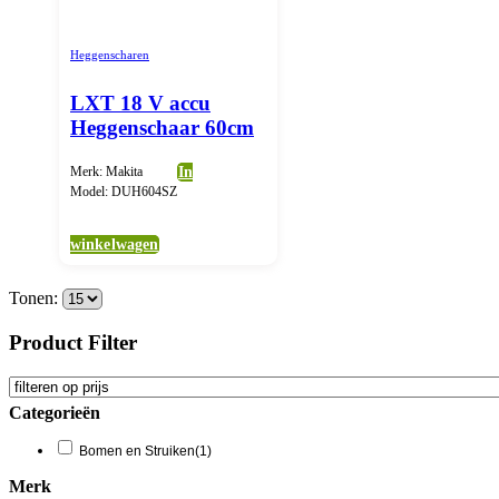
Heggenscharen
LXT 18 V accu
Heggenschaar 60cm
Merk: Makita
In
Model: DUH604SZ
winkelwagen
Tonen:
Product Filter
Categorieën
Bomen en Struiken
(1)
Merk