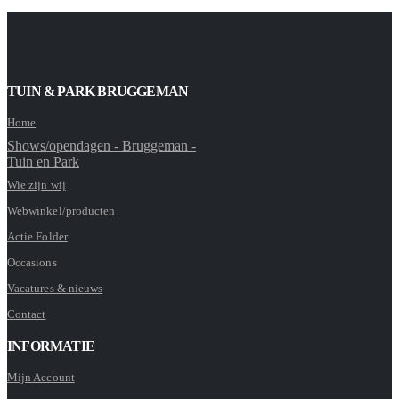
TUIN & PARK BRUGGEMAN
Home
Shows/opendagen - Bruggeman -
Tuin en Park
Wie zijn wij
Webwinkel/producten
Actie Folder
Occasions
Vacatures & nieuws
Contact
INFORMATIE
Mijn Account