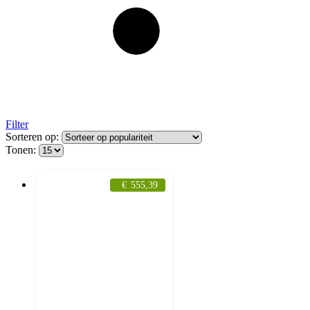
Filter
Sorteren op:
Tonen:
€
555,39