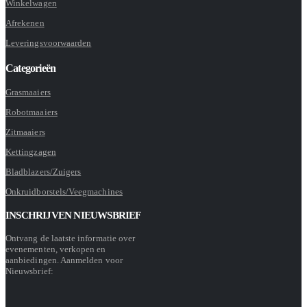
Winkelwagen
Afrekenen
Leveringsvoorwaarden
Categorieën
Grasmaaiers
Robotmaaiers
Zitmaaiers
Kettingzagen
Bladblazers/Zuigers
Onkruidborstels/Veegmachines
INSCHRIJVEN NIEUWSBRIEF
Ontvang de laatste informatie over
evenementen, verkopen en
aanbiedingen. Aanmelden voor
Nieuwsbrief: