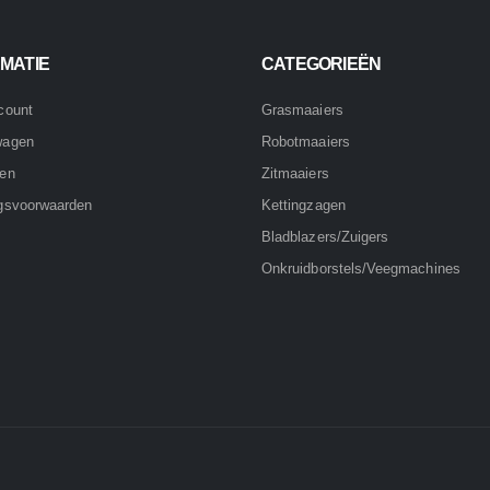
MATIE
CATEGORIEËN
count
Grasmaaiers
wagen
Robotmaaiers
nen
Zitmaaiers
gsvoorwaarden
Kettingzagen
Bladblazers/Zuigers
Onkruidborstels/Veegmachines