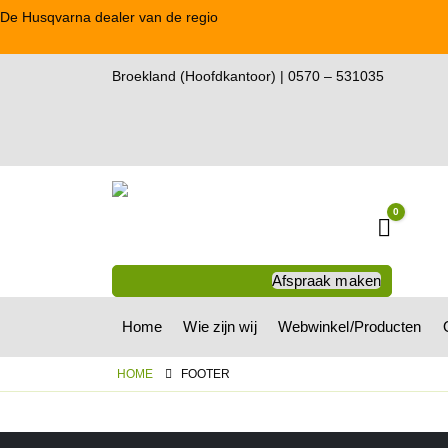
De Husqvarna dealer van de regio
Broekland (Hoofdkantoor) | 0570 – 531035
0
Winkel
Afspraak maken
Home
Wie zijn wij
Webwinkel/Producten
HOME
FOOTER