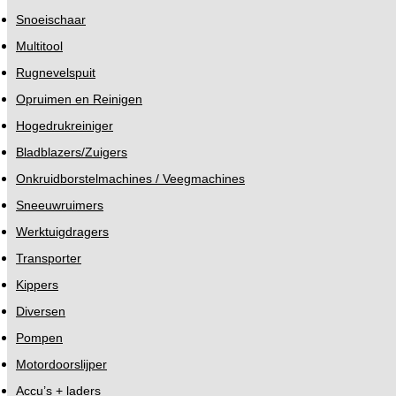
Snoeischaar
Multitool
Rugnevelspuit
Opruimen en Reinigen
Hogedrukreiniger
Bladblazers/Zuigers
Onkruidborstelmachines / Veegmachines
Sneeuwruimers
Werktuigdragers
Transporter
Kippers
Diversen
Pompen
Motordoorslijper
Accu’s + laders