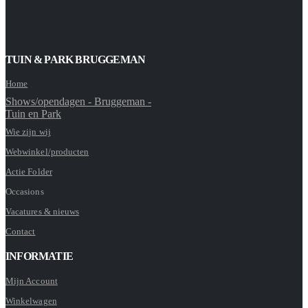
TUIN & PARK BRUGGEMAN
Home
Shows/opendagen - Bruggeman -
Tuin en Park
Wie zijn wij
Webwinkel/producten
Actie Folder
Occasions
Vacatures & nieuws
Contact
INFORMATIE
Mijn Account
Winkelwagen