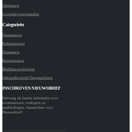
Afrekenen
Leveringsvoorwaarden
Categorieën
Grasmaaiers
Robotmaaiers
Zitmaaiers
Kettingzagen
Bladblazers/Zuigers
Onkruidborstels/Veegmachines
INSCHRIJVEN NIEUWSBRIEF
Ontvang de laatste informatie over
evenementen, verkopen en
aanbiedingen. Aanmelden voor
Nieuwsbrief: