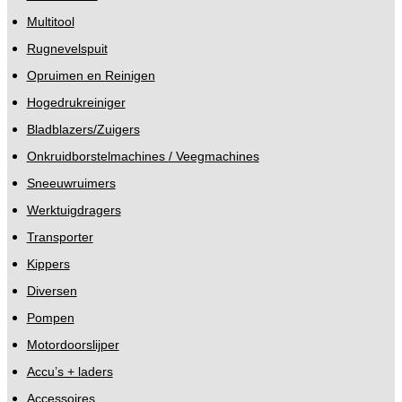
Multitool
Rugnevelspuit
Opruimen en Reinigen
Hogedrukreiniger
Bladblazers/Zuigers
Onkruidborstelmachines / Veegmachines
Sneeuwruimers
Werktuigdragers
Transporter
Kippers
Diversen
Pompen
Motordoorslijper
Accu’s + laders
Accessoires