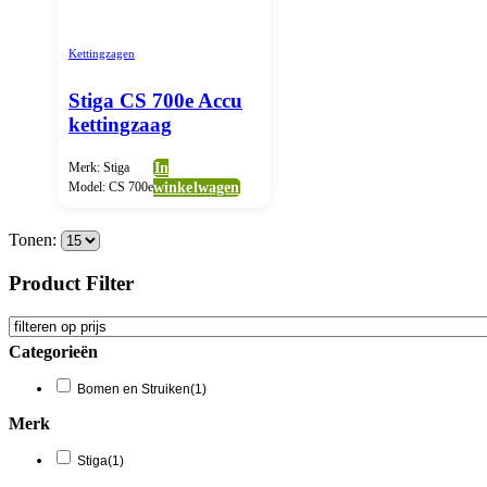
Kettingzagen
Stiga CS 700e Accu
kettingzaag
Merk: Stiga
In
Model: CS 700e
winkelwagen
Tonen:
Product Filter
Categorieën
Bomen en Struiken
(1)
Merk
Stiga
(1)