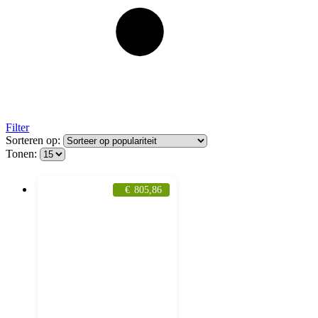
Filter
Sorteren op:
Tonen:
€
805,86