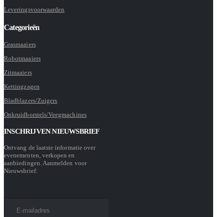
Leveringsvoorwaarden
Categorieën
Grasmaaiers
Robotmaaiers
Zitmaaiers
Kettingzagen
Bladblazers/Zuigers
Onkruidborstels/Veegmachines
INSCHRIJVEN NIEUWSBRIEF
Ontvang de laatste informatie over
evenementen, verkopen en
aanbiedingen. Aanmelden voor
Nieuwsbrief: