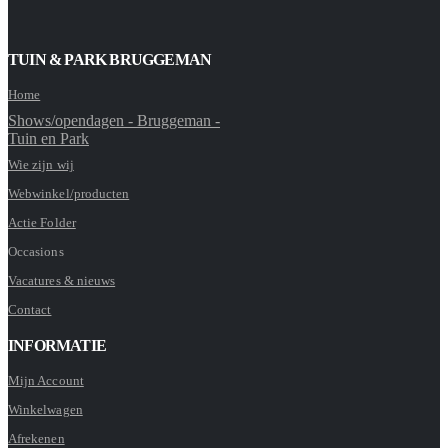
TUIN & PARK BRUGGEMAN
Home
Shows/opendagen - Bruggeman -
Tuin en Park
Wie zijn wij
Webwinkel/producten
Actie Folder
Occasions
Vacatures & nieuws
Contact
INFORMATIE
Mijn Account
Winkelwagen
Afrekenen