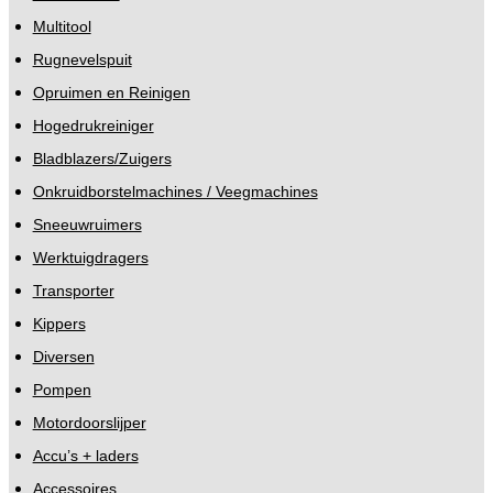
Multitool
Rugnevelspuit
Opruimen en Reinigen
Hogedrukreiniger
Bladblazers/Zuigers
Onkruidborstelmachines / Veegmachines
Sneeuwruimers
Werktuigdragers
Transporter
Kippers
Diversen
Pompen
Motordoorslijper
Accu’s + laders
Accessoires