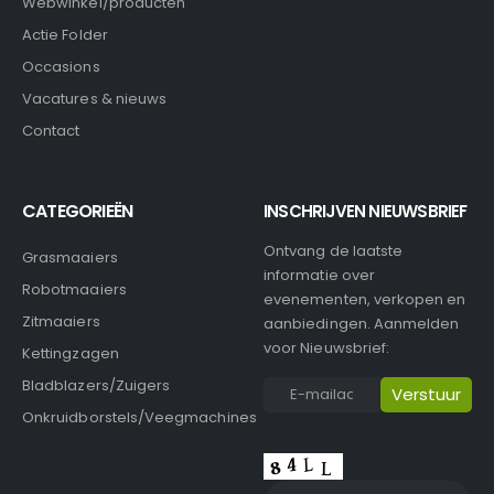
Webwinkel/producten
Actie Folder
Occasions
Vacatures & nieuws
Contact
CATEGORIEËN
INSCHRIJVEN NIEUWSBRIEF
Ontvang de laatste
Grasmaaiers
informatie over
Robotmaaiers
evenementen, verkopen en
Zitmaaiers
aanbiedingen. Aanmelden
voor Nieuwsbrief:
Kettingzagen
Bladblazers/Zuigers
Onkruidborstels/Veegmachines