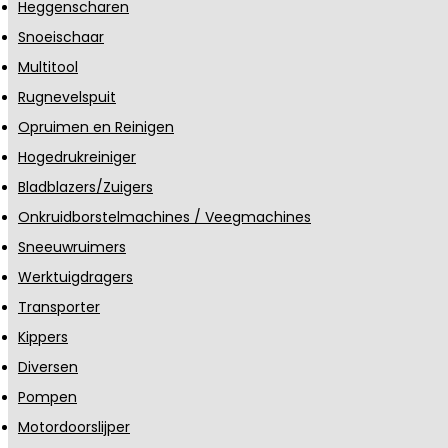
Heggenscharen
Snoeischaar
Multitool
Rugnevelspuit
Opruimen en Reinigen
Hogedrukreiniger
Bladblazers/Zuigers
Onkruidborstelmachines / Veegmachines
Sneeuwruimers
Werktuigdragers
Transporter
Kippers
Diversen
Pompen
Motordoorslijper