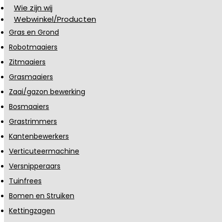
Wie zijn wij
Webwinkel/Producten
Gras en Grond
Robotmaaiers
Zitmaaiers
Grasmaaiers
Zaai/gazon bewerking
Bosmaaiers
Grastrimmers
Kantenbewerkers
Verticuteermachine
Versnipperaars
Tuinfrees
Bomen en Struiken
Kettingzagen