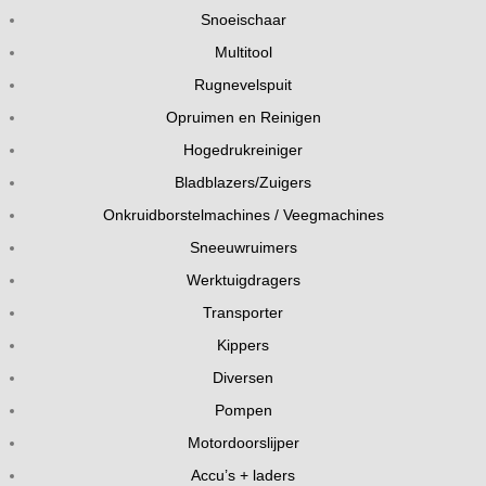
Snoeischaar
Multitool
Rugnevelspuit
Opruimen en Reinigen
Hogedrukreiniger
Bladblazers/Zuigers
Onkruidborstelmachines / Veegmachines
Sneeuwruimers
Werktuigdragers
Transporter
Kippers
Diversen
Pompen
Motordoorslijper
Accu’s + laders