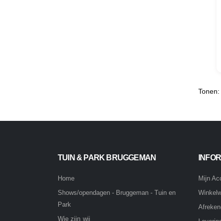
Tonen:
TUIN & PARK BRUGGEMAN
INFOR
Home
Mijn Ac
Winkel
Shows/opendagen - Bruggeman - Tuin en
Park
Afreke
Wie zijn wij