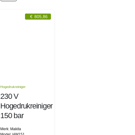
€
805,86
Hogedrukreiniger
230 V
Hogedrukreiniger
150 bar
Merk: Makita
Model: HW151