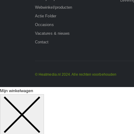
Leverin
Webwinkel/producten
Actie Folder
Occasions
Vacatures & nieuws
Contact
© Heatmedia.nl 2024. Alle rechten voorbehouden
Mijn winkelwagen