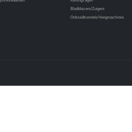
gsvoorwaarden
Kettingzagen
Bladblazers/Zuigers
Onkruidborstels/Veegmachines