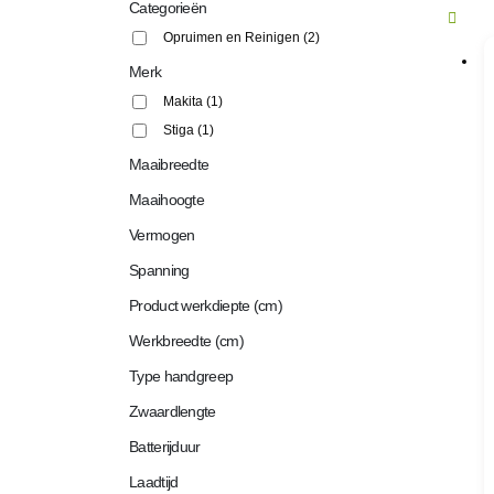
Categorieën
Opruimen en Reinigen
(2)
Merk
Makita
(1)
Stiga
(1)
Maaibreedte
Maaihoogte
Vermogen
Spanning
Product werkdiepte (cm)
Werkbreedte (cm)
Type handgreep
Zwaardlengte
Batterijduur
Laadtijd