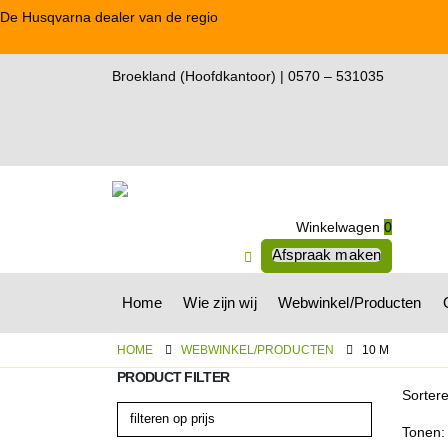
De Husqvarna dealer van de regio
Broekland (Hoofdkantoor) | 0570 – 531035
Winkelwagen
0
Afspraak maken
Home
Wie zijn wij
Webwinkel/Producten
HOME
WEBWINKEL/PRODUCTEN
10 M
PRODUCT FILTER
Sorter
Tonen: