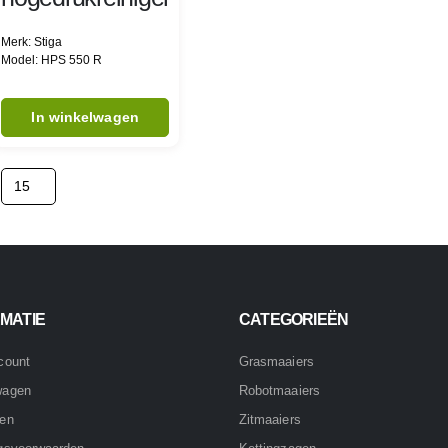
Merk: Stiga
Model: HPS 550 R
In winkelwagen
MATIE
CATEGORIEËN
count
Grasmaaiers
wagen
Robotmaaiers
nen
Zitmaaiers