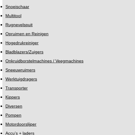
Snoeischaar
Multitool
Rugnevelspuit
Opruimen en Reinigen
Hogedrukreiniger
Bladblazers/Zuigers
Onkruidborstelmachines / Veegmachines
Sneeuwruimers
Werktuigdragers
Transporter
Kippers
Diversen
Pompen
Motordoorslijper
Accu’s + laders