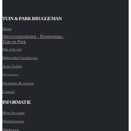
TUIN & PARK BRUGGEMAN
Home
Shows/opendagen - Bruggeman -
Tuin en Park
Wie zijn wij
Webwinkel/producten
Actie Folder
Occasions
Vacatures & nieuws
Contact
INFORMATIE
Mijn Account
Winkelwagen
Afrekenen