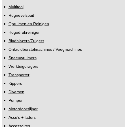
Multitool
Rugnevelspuit
Opruimen en Reinigen
Hogedrukreiniger
Bladblazers/Zuigers
Onkruidborstelmachines / Veegmachines
Sneeuwruimers
Werktuigdragers
Transporter
Kippers
Diversen
Pompen
Motordoorslijper
Accu’s + laders
Accessoires