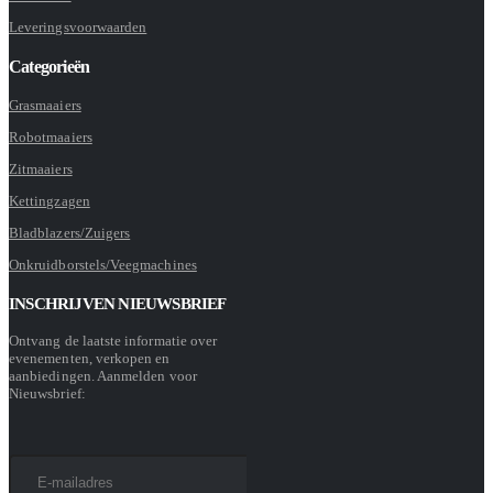
Leveringsvoorwaarden
Categorieën
Grasmaaiers
Robotmaaiers
Zitmaaiers
Kettingzagen
Bladblazers/Zuigers
Onkruidborstels/Veegmachines
INSCHRIJVEN NIEUWSBRIEF
Ontvang de laatste informatie over
evenementen, verkopen en
aanbiedingen. Aanmelden voor
Nieuwsbrief: