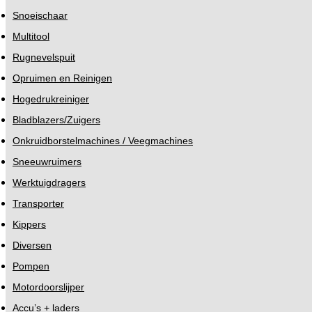
Snoeischaar
Multitool
Rugnevelspuit
Opruimen en Reinigen
Hogedrukreiniger
Bladblazers/Zuigers
Onkruidborstelmachines / Veegmachines
Sneeuwruimers
Werktuigdragers
Transporter
Kippers
Diversen
Pompen
Motordoorslijper
Accu’s + laders