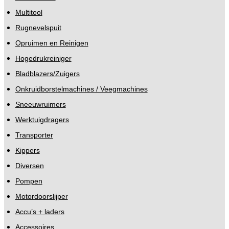
Multitool
Rugnevelspuit
Opruimen en Reinigen
Hogedrukreiniger
Bladblazers/Zuigers
Onkruidborstelmachines / Veegmachines
Sneeuwruimers
Werktuigdragers
Transporter
Kippers
Diversen
Pompen
Motordoorslijper
Accu’s + laders
Accessoires