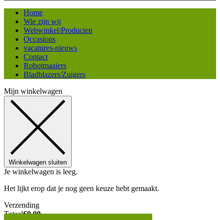
Home
Wie zijn wij
Webwinkel/Producten
Occasions
vacatures-nieuws
Contact
Robotmaaiers
Bladblazers/Zuigers
Mijn winkelwagen
Winkelwagen sluiten
Je winkelwagen is leeg.
Het lijkt erop dat je nog geen keuze hebt gemaakt.
Verzending
Totaal
€
0,00