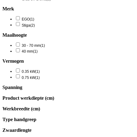
Merk
EGO
(1)
Stiga
(2)
Maaihoogte
30 - 70 mm
(1)
40 mm
(1)
Vermogen
0.35 kW
(1)
0.75 kW
(1)
Spanning
Product werkdiepte (cm)
Werkbreedte (cm)
Type handgreep
Zwaardlengte