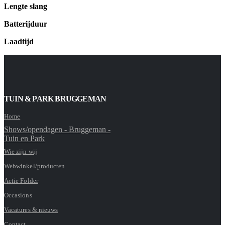
Lengte slang
Batterijduur
Laadtijd
TUIN & PARK BRUGGEMAN
Home
Shows/opendagen - Bruggeman -
Tuin en Park
Wie zijn wij
Webwinkel/producten
Actie Folder
Occasions
Vacatures & nieuws
Contact