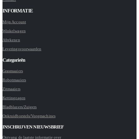
INFORMATIE
Mijn Account
Winkelwagen
Afrekenen
Leveringsvoorwaarden
Categorieën
Grasmaaiers
Robotmaaiers
Zitmaaiers
Kettingzagen
Bladblazers/Zuigers
Onkruidborstels/Veegmachines
INSCHRIJVEN NIEUWSBRIEF
Ontvang de laatste informatie over