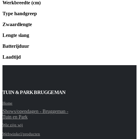
Werkbreedte (cm)
Type handgreep
Zwaardlengte
Lengte slang
Batterijduur
Laadtijd
TUIN & PARK BRUGGEMAN
Home
Shows/opendagen - Bruggeman -
Tuin en Park
Wie zijn wij
Webwinkel/producten