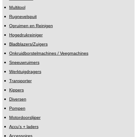
Multitool
Rugnevelspuit
Opruimen en Reinigen
Hogedrukreiniger
Bladblazers/Zuigers
Onkruidborstelmachines / Veegmachines
Sneeuwruimers
Werktuigdragers
Transporter
Kippers
Diversen
Pompen
Motordoorslijper
Accu’s + laders
Accessoires