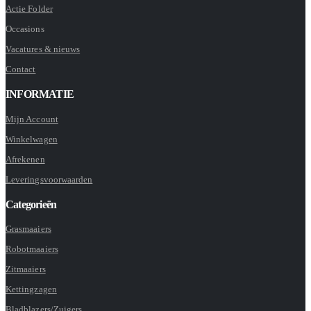
Actie Folder
Occasions
Vacatures & nieuws
Contact
INFORMATIE
Mijn Account
Winkelwagen
Afrekenen
Leveringsvoorwaarden
Categorieën
Grasmaaiers
Robotmaaiers
Zitmaaiers
Kettingzagen
Bladblazers/Zuigers