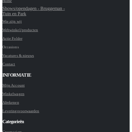
Home
Shows/opendagen - Bruggeman -
Tuin en Park
Wie zijn wij
Webwinkel/producten
Actie Folder
Occasions
Vacatures & nieuws
Contact
INFORMATIE
Mijn Account
Winkelwagen
Afrekenen
Leveringsvoorwaarden
Categorieën
Grasmaaiers