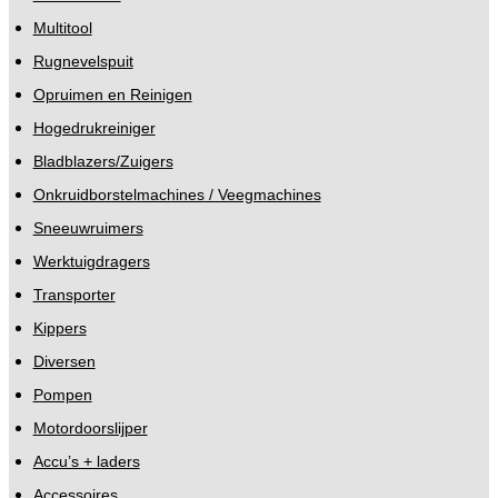
Multitool
Rugnevelspuit
Opruimen en Reinigen
Hogedrukreiniger
Bladblazers/Zuigers
Onkruidborstelmachines / Veegmachines
Sneeuwruimers
Werktuigdragers
Transporter
Kippers
Diversen
Pompen
Motordoorslijper
Accu’s + laders
Accessoires