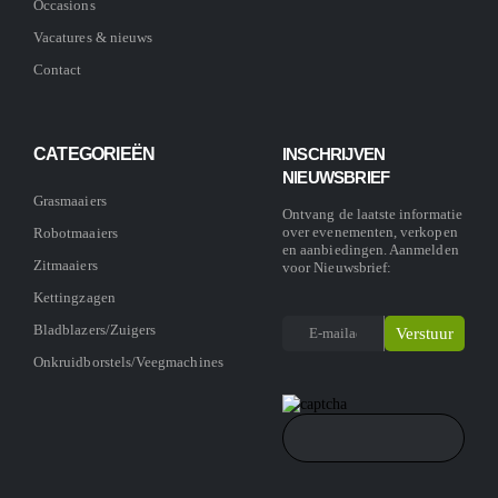
Occasions
Vacatures & nieuws
Contact
CATEGORIEËN
INSCHRIJVEN
NIEUWSBRIEF
Grasmaaiers
Ontvang de laatste informatie
over evenementen, verkopen
Robotmaaiers
en aanbiedingen. Aanmelden
Zitmaaiers
voor Nieuwsbrief:
Kettingzagen
Bladblazers/Zuigers
Onkruidborstels/Veegmachines