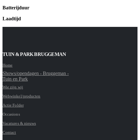
Batterijduur
Laadtijd
TUIN & PARK BRUGGEMAN
Home
Shows/opendagen - Bruggeman -
Tuin en Park
Wie zijn wij
Webwinkel/producten
Actie Folder
Occasions
Vacatures & nieuws
Contact