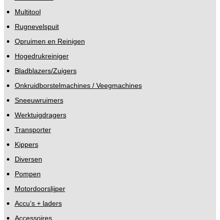
Multitool
Rugnevelspuit
Opruimen en Reinigen
Hogedrukreiniger
Bladblazers/Zuigers
Onkruidborstelmachines / Veegmachines
Sneeuwruimers
Werktuigdragers
Transporter
Kippers
Diversen
Pompen
Motordoorslijper
Accu’s + laders
Accessoires