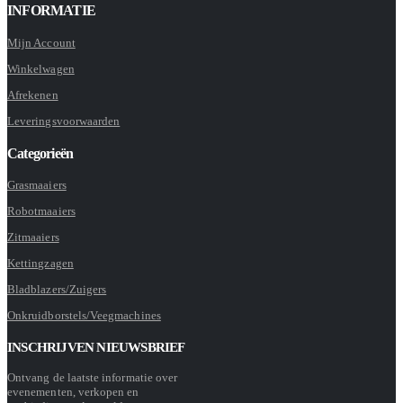
INFORMATIE
Mijn Account
Winkelwagen
Afrekenen
Leveringsvoorwaarden
Categorieën
Grasmaaiers
Robotmaaiers
Zitmaaiers
Kettingzagen
Bladblazers/Zuigers
Onkruidborstels/Veegmachines
INSCHRIJVEN NIEUWSBRIEF
Ontvang de laatste informatie over
evenementen, verkopen en