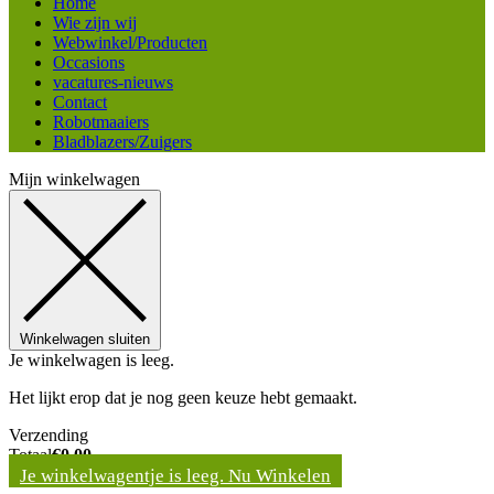
Home
Wie zijn wij
Webwinkel/Producten
Occasions
vacatures-nieuws
Contact
Robotmaaiers
Bladblazers/Zuigers
Mijn winkelwagen
Winkelwagen sluiten
Je winkelwagen is leeg.
Het lijkt erop dat je nog geen keuze hebt gemaakt.
Verzending
Totaal
€
0,00
Je winkelwagentje is leeg. Nu Winkelen