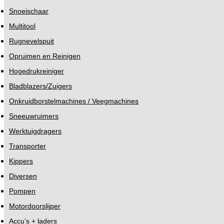
Snoeischaar
Multitool
Rugnevelspuit
Opruimen en Reinigen
Hogedrukreiniger
Bladblazers/Zuigers
Onkruidborstelmachines / Veegmachines
Sneeuwruimers
Werktuigdragers
Transporter
Kippers
Diversen
Pompen
Motordoorslijper
Accu’s + laders