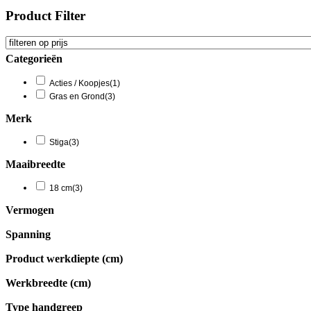
Product Filter
Categorieën
Acties / Koopjes
(1)
Gras en Grond
(3)
Merk
Stiga
(3)
Maaibreedte
18 cm
(3)
Vermogen
Spanning
Product werkdiepte (cm)
Werkbreedte (cm)
Type handgreep