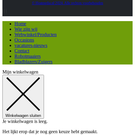
© Heatmedia.nl 2024. Alle rechten voorbehouden
Home
Wie zijn wij
Webwinkel/Producten
Occasions
vacatures-nieuws
Contact
Robotmaaiers
Bladblazers/Zuigers
Mijn winkelwagen
Winkelwagen sluiten
Je winkelwagen is leeg.
Het lijkt erop dat je nog geen keuze hebt gemaakt.