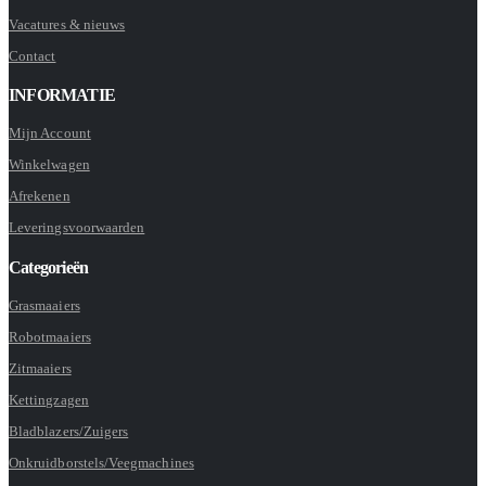
Vacatures & nieuws
Contact
INFORMATIE
Mijn Account
Winkelwagen
Afrekenen
Leveringsvoorwaarden
Categorieën
Grasmaaiers
Robotmaaiers
Zitmaaiers
Kettingzagen
Bladblazers/Zuigers
Onkruidborstels/Veegmachines