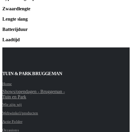
Zwaardlengte
Lengte slang
Batterijduur
Laadtijd
TUIN & PARK BRUGGEMAN
Home
Shows/opendagen - Bruggeman -
Tuin en Park
Wie zijn wij
Webwinkel/producten
Actie Folder
Occasions