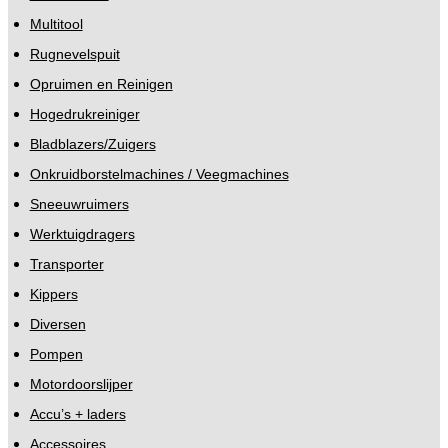
Multitool
Rugnevelspuit
Opruimen en Reinigen
Hogedrukreiniger
Bladblazers/Zuigers
Onkruidborstelmachines / Veegmachines
Sneeuwruimers
Werktuigdragers
Transporter
Kippers
Diversen
Pompen
Motordoorslijper
Accu’s + laders
Accessoires