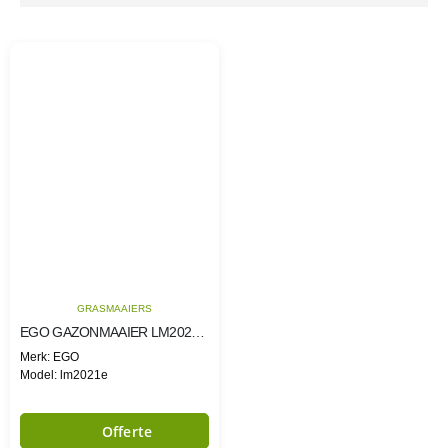
GRASMAAIERS
EGO GAZONMAAIER LM2021E-SP 50CM (5AH+SNELLADER)
Merk: EGO
Model: lm2021e
Offerte