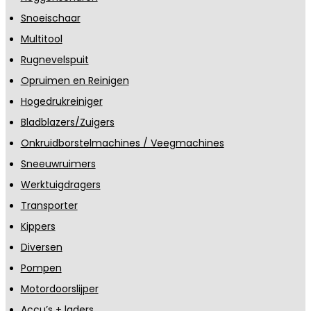
Snoeischaar
Multitool
Rugnevelspuit
Opruimen en Reinigen
Hogedrukreiniger
Bladblazers/Zuigers
Onkruidborstelmachines / Veegmachines
Sneeuwruimers
Werktuigdragers
Transporter
Kippers
Diversen
Pompen
Motordoorslijper
Accu’s + laders