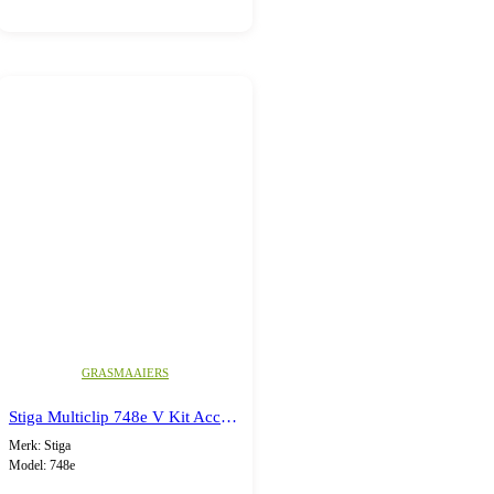
GRASMAAIERS
Stiga Multiclip 748e V Kit Accu grasmaaier
Merk: Stiga
Model: 748e