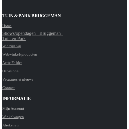
TUIN & PARK BRUGGEMAN
Home
Shows/opendagen - Bruggeman -
Tuin en Park
Wie zijn wij
Webwinkel/producten
Actie Folder
Occasions
Vacatures & nieuws
Contact
INFORMATIE
Mijn Account
Winkelwagen
Afrekenen