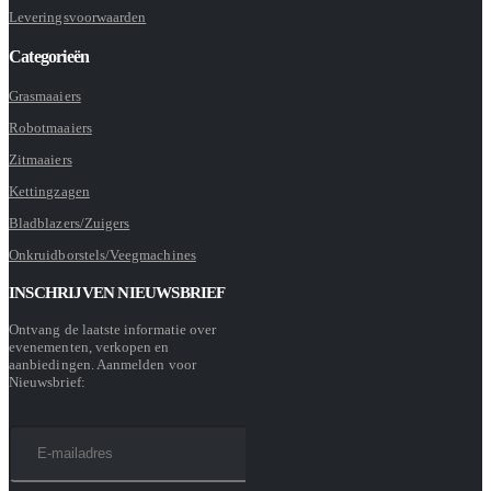
Leveringsvoorwaarden
Categorieën
Grasmaaiers
Robotmaaiers
Zitmaaiers
Kettingzagen
Bladblazers/Zuigers
Onkruidborstels/Veegmachines
INSCHRIJVEN NIEUWSBRIEF
Ontvang de laatste informatie over
evenementen, verkopen en
aanbiedingen. Aanmelden voor
Nieuwsbrief: